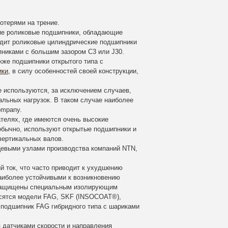
отерями на трение.
ие роликовые подшипники, обладающие
одит роликовые цилиндрические подшипники
пниками с большим зазором C3 или J30.
кже подшипники открытого типа с
ики
, в силу особенностей своей конструкции,
е используются, за исключением случаев,
альных нагрузок. В таком случае наиболее
ompany.
телях, где имеются очень высокие
обычно, используют открытые подшипники и
вертикальных валов.
евыми узлами производства компаний NTN,
й ток, что часто приводит к ухудшению
Наиболее устойчивыми к возникновению
 защищены специальным изолирующим
осятся модели FAG, SKF (INSOCOAT®),
подшипник FAG гибридного типа с шариками
 датчиками скорости и направления