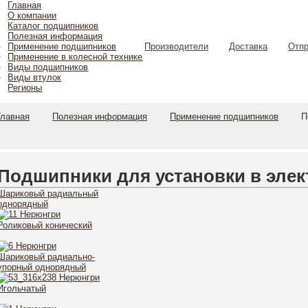
Главная
О компании
Каталог подшипников
Полезная информация
Применение подшипников
Производители
Доставка
Отпр
Применение в колесной технике
Виды подшипников
Виды втулок
Регионы
Главная
Полезная информация
Применение подшипников
П
Подшипники для установки в эле
Шариковый радиальный
однорядный
Роликовый конический
Шариковый радиально-
упорный однорядный
2-
Игольчатый
1-