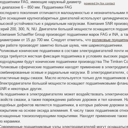
подшипники FAG, имеющие наружный диаметр
powered by fox contact
в диапазоне 6 – 850 мм. Подшипники FAG
последнего поколения отличаются малошумностью и незначительными п
Для оснащения крупногабаритных двигателей используют цилиндрическ
высокой устойчивостью к радиальным нагрузкам. Компания SNR произв
серий 200, 300, N, NU. Двигатели большой мощности оснащаются подши
Компания Schaeffler Group производит подшипники марок FAG и INA, а та
диаметрами от 15 до 700 мм. Следует отметить, что
роликовые подшипн
при работе производят заметно больше шума, чем шарикоподшипники.
Роликовые конические подшипники в составе электродвигателей почти н
когда требуется жесткая фиксация подшипника в условиях высоких ради
подходящими будут конические подшипники производства The Timken C
Роликовые сферические подшипники находят применение в электродвига
комбинированные осевые и радиальные нагрузки. В электродвигателях, 
пластичные виды смазок. Масло используется только для подшипников 
Электродвигатели большой мощности оснащают подшипниковыми фланц
SNR и некоторых других.
На подшипники в электродвигателях может воздействовать электрически
свойств смазки, а также повреждению рабочих дорожек и тел качения. 
подобных дефектов являются подшипники, в которых рабочие дорожки
покрытием на основе оксида алюминия. К числу таких подшипников отн
оснащенные токоизолирующими покрытиями. Находят применение также 
из керамики.
Современные подшипниковые узлы электродвигателей могут оснащаться