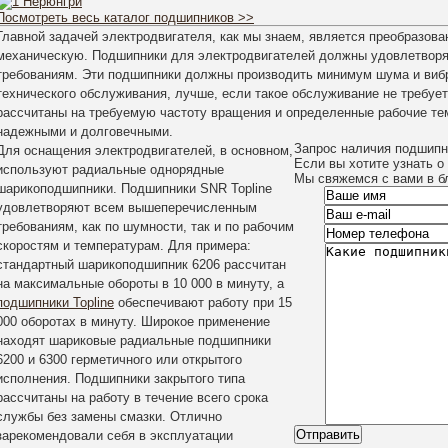
Посмотреть весь каталог подшипников >>
7-
Главной задачей электродвигателя, как мы знаем, является преобразова
механическую. Подшипники для электродвигателей должны удовлетвор
требованиям. Эти подшипники должны производить минимум шума и вибр
.ru
технического обслуживания, лучше, если такое обслуживание не требу
рассчитаны на требуемую частоту вращения и определенные рабочие те
надежными и долговечными.
0
­Запрос наличия подшип
Для оснащения электродвигателей, в основном,
Если вы хотите узнать о
х
используют радиальные однорядные
Мы свяжемся с вами в б
шарикоподшипники. Подшипники SNR Topline
удовлетворяют всем вышеперечисленным
требованиям, как по шумности, так и по рабочим
скоростям и температурам. Для примера:
стандартный шарикоподшипник 6206 рассчитан
на максимальные обороты в 10 000 в минуту, а
подшипники Topline
обеспечивают работу при 15
000 оборотах в минуту. Широкое применение
находят шариковые радиальные подшипники
6200 и 6300 герметичного или открытого
исполнения. Подшипники закрытого типа
рассчитаны на работу в течение всего срока
службы без замены смазки. Отлично
Отправить
зарекомендовали себя в эксплуатации