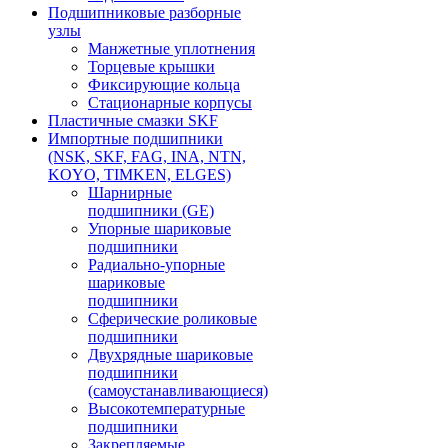
Подшипниковые разборные
узлы
Манжетные уплотнения
Торцевые крышки
Фиксирующие кольца
Стационарные корпусы
Пластичные смазки SKF
Импортные подшипники
(NSK, SKF, FAG, INA, NTN,
KOYO, TIMKEN, ELGES)
Шарнирные
подшипники (GE)
Упорные шариковые
подшипники
Радиально-упорные
шариковые
подшипники
Сферические роликовые
подшипники
Двухрядные шариковые
подшипники
(самоустанавливающиеся)
Высокотемпературные
подшипники
Закрепляемые