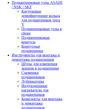
Подшипниковые узлы ASAHI
/ NSK / SKF
Каучуковые
демпфирующие кольца
для подшипников типа
Y
Подшипниковые узлы в
сборе
Подшипниковые
корпусы
Корпусные
подшипники
Инструменты для монтажа и
демонтажа подшипников
Щупы для измерения
зазоров в подшипнике
Съемники
подшипников
Лубрикаторы
Индукционные
нагреватели для
подшипников
Комплекты для монтажа
и демонтажа
подшипников