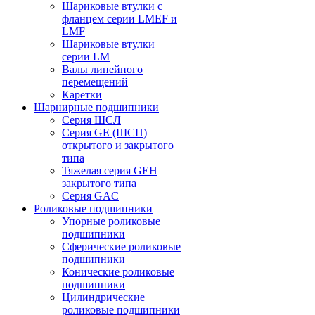
Шариковые втулки с
фланцем серии LMEF и
LMF
Шариковые втулки
серии LM
Валы линейного
перемещений
Каретки
Шарнирные подшипники
Cерия ШСЛ
Серия GE (ШСП)
открытого и закрытого
типа
Тяжелая серия GEH
закрытого типа
Серия GAC
Роликовые подшипники
Упорные роликовые
подшипники
Сферические роликовые
подшипники
Конические роликовые
подшипники
Цилиндрические
роликовые подшипники