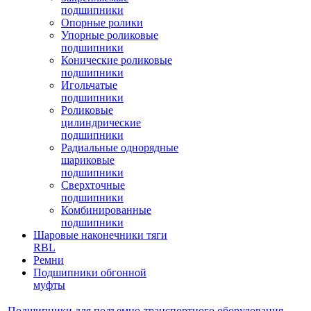
подшипники
Опорные ролики
Упорные роликовые
подшипники
Конические роликовые
подшипники
Игольчатые
подшипники
Роликовые
цилиндрические
подшипники
Радиальные однорядные
шариковые
подшипники
Сверхточные
подшипники
Комбинированные
подшипники
Шаровые наконечники тяги
RBL
Ремни
Подшипники обгонной
муфты
Подшипники для подъемно-транспортного оборудования