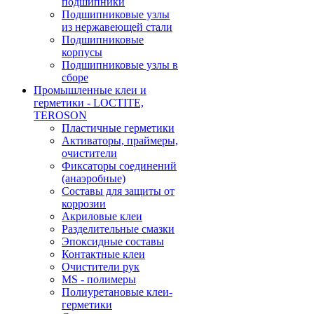
подшипники
Подшипниковые узлы
из нержавеющей стали
Подшипниковые
корпусы
Подшипниковые узлы в
сборе
Промышленные клеи и
герметики - LOCTITE,
TEROSON
Пластичные герметики
Активаторы, праймеры,
очистители
Фиксаторы соединений
(анаэробные)
Составы для защиты от
коррозии
Акриловые клеи
Разделительные смазки
Эпоксидные составы
Контактные клеи
Очистители рук
MS - полимеры
Полиуретановые клеи-
герметики