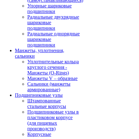
(самоустанавливающиеся)
Упорные шариковые
подшипники
Радиальные двухрядные
шариковые
подшипники
Радиальные однорядные
шариковые
подшипники
Манжеты, уплотнения,
сальники
Уплотнительные кольца
круглого сечения -
Манжеты (O-Rings)
Манжеты V – образные
Сальники (манжеты
армированные)
Подшипниковые узлы
Штампованные
стальные корпусы
Подшипниковые узлы в
пластиковом корпусе
(для пищевых
производств)
Корпусные