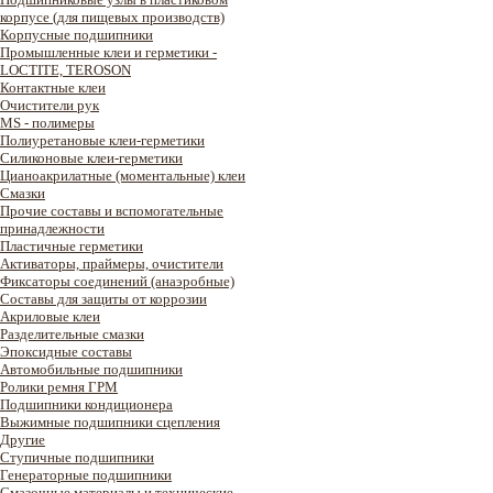
корпусе (для пищевых производств)
Корпусные подшипники
Промышленные клеи и герметики -
LOCTITE, TEROSON
Контактные клеи
Очистители рук
MS - полимеры
Полиуретановые клеи-герметики
Силиконовые клеи-герметики
Цианоакрилатные (моментальные) клеи
Смазки
Прочие составы и вспомогательные
принадлежности
Пластичные герметики
Активаторы, праймеры, очистители
Фиксаторы соединений (анаэробные)
Составы для защиты от коррозии
Акриловые клеи
Разделительные смазки
Эпоксидные составы
Автомобильные подшипники
Ролики ремня ГРМ
Подшипники кондиционера
Выжимные подшипники сцепления
Другие
Ступичные подшипники
Генераторные подшипники
Смазочные материалы и технические