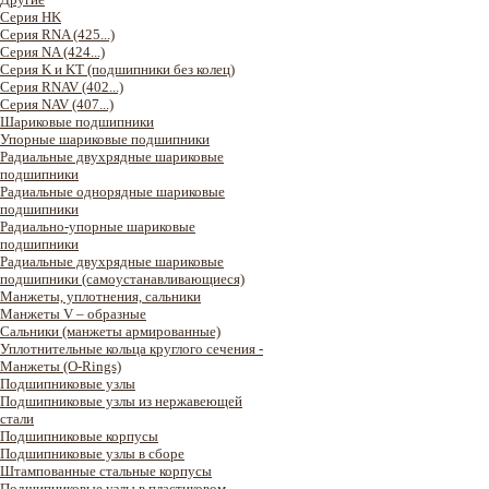
Серия HK
Серия RNA (425...)
Серия NA (424...)
Серия K и KT (подшипники без колец)
Серия RNAV (402...)
Серия NAV (407...)
Шариковые подшипники
Упорные шариковые подшипники
Радиальные двухрядные шариковые
подшипники
Радиальные однорядные шариковые
подшипники
Радиально-упорные шариковые
подшипники
Радиальные двухрядные шариковые
подшипники (самоустанавливающиеся)
Манжеты, уплотнения, сальники
Манжеты V – образные
Сальники (манжеты армированные)
Уплотнительные кольца круглого сечения -
Манжеты (O-Rings)
Подшипниковые узлы
Подшипниковые узлы из нержавеющей
стали
Подшипниковые корпусы
Подшипниковые узлы в сборе
Штампованные стальные корпусы
Подшипниковые узлы в пластиковом