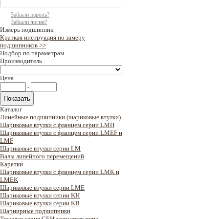
Забыли пароль?
Забыли логин?
Измерь подшипник
Краткая инструкция по замеру
подшипников >>
Подбор по параметрам
Производитель
Цена
-
Каталог
Линейные подшипники (шариковые втулки)
Шариковые втулки с фланцем серии LMH
Шариковые втулки с фланцем серии LMEF и
LMF
Шариковые втулки серии LM
Валы линейного перемещений
Каретки
Шариковые втулки с фланцем серии LMK и
LMEK
Шариковые втулки серии LME
Шариковые втулки серии KH
Шариковые втулки серии KB
Шарнирные подшипники
Тяжелая серия GEH закрытого типа