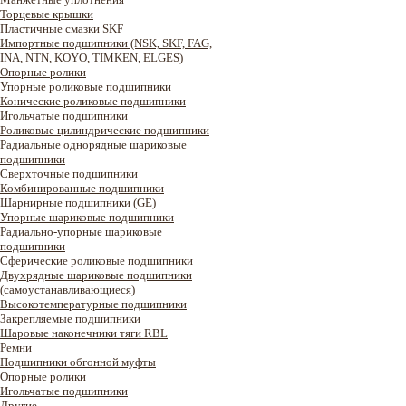
Торцевые крышки
Пластичные смазки SKF
Импортные подшипники (NSK, SKF, FAG,
INA, NTN, KOYO, TIMKEN, ELGES)
Опорные ролики
Упорные роликовые подшипники
Конические роликовые подшипники
Игольчатые подшипники
Роликовые цилиндрические подшипники
Радиальные однорядные шариковые
подшипники
Сверхточные подшипники
Комбинированные подшипники
Шарнирные подшипники (GE)
Упорные шариковые подшипники
Радиально-упорные шариковые
подшипники
Сферические роликовые подшипники
Двухрядные шариковые подшипники
(самоустанавливающиеся)
Высокотемпературные подшипники
Закрепляемые подшипники
Шаровые наконечники тяги RBL
Ремни
Подшипники обгонной муфты
Опорные ролики
Игольчатые подшипники
Другие