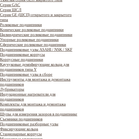
Серия GAC
Cерия ШСЛ
Серия GE (ШСП) открытого и закрытого
типа
Роликовые подшипники
Конические роликовые подшипники
Цилиндрические роликовые подшипники
Упорные роликовые подшипники
Сферические роликовые подшипники
Подшипниковые узлы ASAHI / NSK / SKF
Подшипниковые корпусы
Корпусные подшипники
Каучуковые демпфирующие кольца для
подшипников типа Y
Подшипниковые узлы в сборе
Инструменты для монтажа и демонтажа
подшипников
Лубрикаторы
Индукционные нагреватели для
подшипников
Комплекты для монтажа и демонтажа
подшипников
Щупы для измерения зазоров в подшипнике
Съемники подшипников
Подшипниковые разборные узлы
Фиксирующие кольца
Стационарные корпусы
Манжетные уплотнения