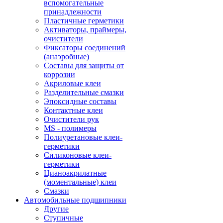
вспомогательные
принадлежности
Пластичные герметики
Активаторы, праймеры,
очистители
Фиксаторы соединений
(анаэробные)
Составы для защиты от
коррозии
Акриловые клеи
Разделительные смазки
Эпоксидные составы
Контактные клеи
Очистители рук
MS - полимеры
Полиуретановые клеи-
герметики
Силиконовые клеи-
герметики
Цианоакрилатные
(моментальные) клеи
Смазки
Автомобильные подшипники
Другие
Ступичные