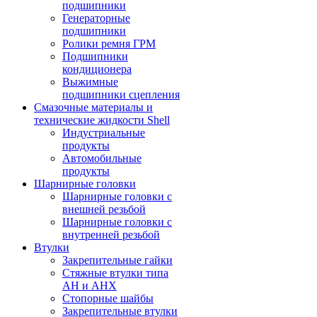
подшипники
Генераторные
подшипники
Ролики ремня ГРМ
Подшипники
кондиционера
Выжимные
подшипники сцепления
Смазочные материалы и
технические жидкости Shell
Индустриальные
продукты
Автомобильные
продукты
Шарнирные головки
Шарнирные головки с
внешней резьбой
Шарнирные головки с
внутренней резьбой
Втулки
Закрепительные гайки
Стяжные втулки типа
AH и AHX
Стопорные шайбы
Закрепительные втулки