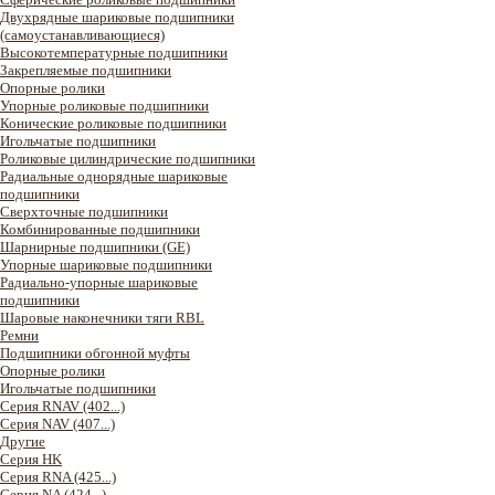
Двухрядные шариковые подшипники
(самоустанавливающиеся)
Высокотемпературные подшипники
Закрепляемые подшипники
Опорные ролики
Упорные роликовые подшипники
Конические роликовые подшипники
Игольчатые подшипники
Роликовые цилиндрические подшипники
Радиальные однорядные шариковые
подшипники
Сверхточные подшипники
Комбинированные подшипники
Шарнирные подшипники (GE)
Упорные шариковые подшипники
Радиально-упорные шариковые
подшипники
Шаровые наконечники тяги RBL
Ремни
Подшипники обгонной муфты
Опорные ролики
Игольчатые подшипники
Серия RNAV (402...)
Серия NAV (407...)
Другие
Серия HK
Серия RNA (425...)
Серия NA (424...)