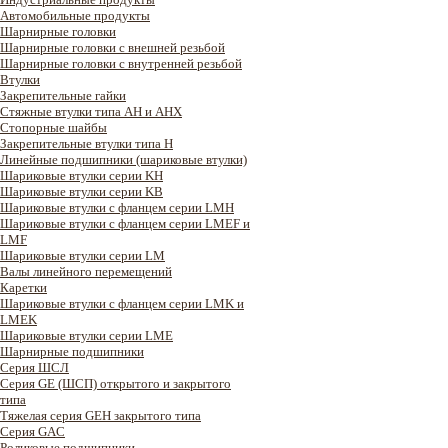
Автомобильные продукты
Шарнирные головки
Шарнирные головки с внешней резьбой
Шарнирные головки с внутренней резьбой
Втулки
Закрепительные гайки
Стяжные втулки типа AH и AHX
Стопорные шайбы
Закрепительные втулки типа H
Линейные подшипники (шариковые втулки)
Шариковые втулки серии KH
Шариковые втулки серии KB
Шариковые втулки с фланцем серии LMH
Шариковые втулки с фланцем серии LMEF и
LMF
Шариковые втулки серии LM
Валы линейного перемещений
Каретки
Шариковые втулки с фланцем серии LMK и
LMEK
Шариковые втулки серии LME
Шарнирные подшипники
Cерия ШСЛ
Серия GE (ШСП) открытого и закрытого
типа
Тяжелая серия GEH закрытого типа
Серия GAC
Роликовые подшипники