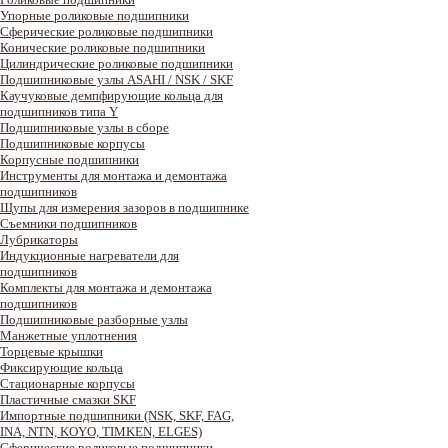
Упорные роликовые подшипники
Сферические роликовые подшипники
Конические роликовые подшипники
Цилиндрические роликовые подшипники
Подшипниковые узлы ASAHI / NSK / SKF
Каучуковые демпфирующие кольца для
подшипников типа Y
Подшипниковые узлы в сборе
Подшипниковые корпусы
Корпусные подшипники
Инструменты для монтажа и демонтажа
подшипников
Щупы для измерения зазоров в подшипнике
Съемники подшипников
Лубрикаторы
Индукционные нагреватели для
подшипников
Комплекты для монтажа и демонтажа
подшипников
Подшипниковые разборные узлы
Манжетные уплотнения
Торцевые крышки
Фиксирующие кольца
Стационарные корпусы
Пластичные смазки SKF
Импортные подшипники (NSK, SKF, FAG,
INA, NTN, KOYO, TIMKEN, ELGES)
Сферические роликовые подшипники