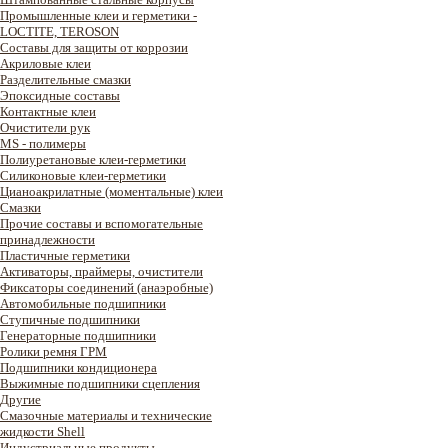
Промышленные клеи и герметики -
LOCTITE, TEROSON
Составы для защиты от коррозии
Акриловые клеи
Разделительные смазки
Эпоксидные составы
Контактные клеи
Очистители рук
MS - полимеры
Полиуретановые клеи-герметики
Силиконовые клеи-герметики
Цианоакрилатные (моментальные) клеи
Смазки
Прочие составы и вспомогательные
принадлежности
Пластичные герметики
Активаторы, праймеры, очистители
Фиксаторы соединений (анаэробные)
Автомобильные подшипники
Ступичные подшипники
Генераторные подшипники
Ролики ремня ГРМ
Подшипники кондиционера
Выжимные подшипники сцепления
Другие
Смазочные материалы и технические
жидкости Shell
Индустриальные продукты