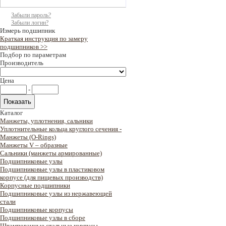
Забыли пароль?
Забыли логин?
Измерь подшипник
Краткая инструкция по замеру
подшипников >>
Подбор по параметрам
Производитель
Цена
-
Каталог
Манжеты, уплотнения, сальники
Уплотнительные кольца круглого сечения -
Манжеты (O-Rings)
Манжеты V – образные
Сальники (манжеты армированные)
Подшипниковые узлы
Подшипниковые узлы в пластиковом
корпусе (для пищевых производств)
Корпусные подшипники
Подшипниковые узлы из нержавеющей
стали
Подшипниковые корпусы
Подшипниковые узлы в сборе
Штампованные стальные корпусы