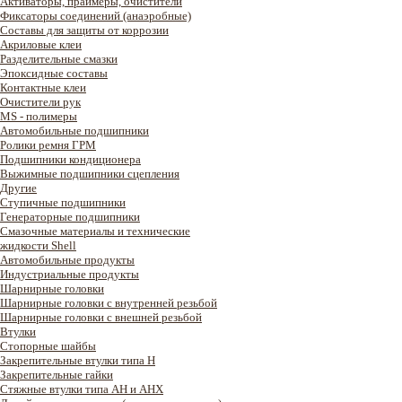
Активаторы, праймеры, очистители
Фиксаторы соединений (анаэробные)
Составы для защиты от коррозии
Акриловые клеи
Разделительные смазки
Эпоксидные составы
Контактные клеи
Очистители рук
MS - полимеры
Автомобильные подшипники
Ролики ремня ГРМ
Подшипники кондиционера
Выжимные подшипники сцепления
Другие
Ступичные подшипники
Генераторные подшипники
Смазочные материалы и технические
жидкости Shell
Автомобильные продукты
Индустриальные продукты
Шарнирные головки
Шарнирные головки с внутренней резьбой
Шарнирные головки с внешней резьбой
Втулки
Стопорные шайбы
Закрепительные втулки типа H
Закрепительные гайки
Стяжные втулки типа AH и AHX