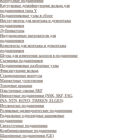
Корпусные подшипники
Каучуковые демпфирующие кольца для
подшипников типа Y
Подшипниковые узлы в сборе
Инструменты для монтажа и демонтажа
подшипников
Лубрикаторы
Индукционные нагреватели для
подшипников
Комплекты для монтажа и демонтажа
подшипников
Щупы для измерения зазоров в подшипнике
Съемники подшипников
Подшипниковые разборные узлы
Фиксирующие кольца
Стационарные корпусы
Манжетные уплотнения
Торцевые крышки
Пластичные смазки SKF
Импортные подшипники (NSK, SKF, FAG,
INA, NTN, KOYO, TIMKEN, ELGES)
Игольчатые подшипники
Роликовые цилиндрические подшипники
Радиальные однорядные шариковые
подшипники
Сверхточные подшипники
Комбинированные подшипники
Шарнирные подшипники (GE)