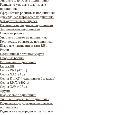
Упорные шариковые подшипники
Радиально-упорные шариковые
подшипники
Сферические роликовые подшипники
Двухрядные шариковые подшипники
(самоустанавливающиеся)
Высокотемпературные подшипники
Закрепляемые подшипники
Опорные ролики
Упорные роликовые подшипники
Конические роликовые подшипники
Шаровые наконечники тяги RBL
Ремни
Подшипники обгонной муфты
Опорные ролики
Игольчатые подшипники
Серия HK
Серия RNA (425...)
Серия NA (424...)
Серия K и KT (подшипники без колец)
Серия RNAV (402...)
Серия NAV (407...)
Другие
Шариковые подшипники
Упорные шариковые подшипники
Радиальные двухрядные шариковые
подшипники
Радиальные однорядные шариковые