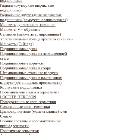
подшипники
Радиально-упорные шариковые
подшипники
Радиальные двухрядные шариковые
подшипники (самоустанавливающиеся)
Манжеты, уплотнения, сальники
Манжеты V – образные
Сальники (манжеты армированные)
Уплотнительные кольца круглого сечения -
Манжеты (O-Rings)
Подшипниковые узлы
Подшипниковые узлы из нержавеющей
стали
Подшипниковые корпусы
Подшипниковые узлы в сборе
Штампованные стальные корпусы
Подшипниковые узлы в пластиковом
корпусе (для пищевых производств)
Корпусные подшипники
Промышленные клеи и герметики -
LOCTITE, TEROSON
Полиуретановые клеи-герметики
Силиконовые клеи-герметики
Цианоакрилатные (моментальные) клеи
Смазки
Прочие составы и вспомогательные
принадлежности
Пластичные герметики