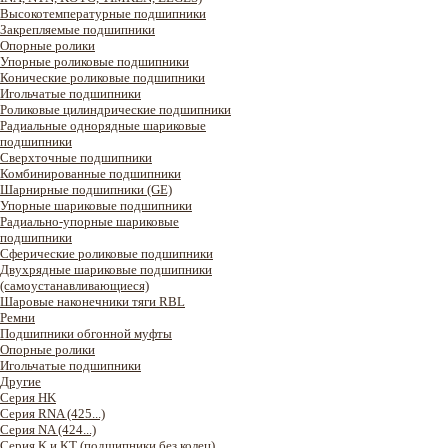
Высокотемпературные подшипники
Закрепляемые подшипники
Опорные ролики
Упорные роликовые подшипники
Конические роликовые подшипники
Игольчатые подшипники
Роликовые цилиндрические подшипники
Радиальные однорядные шариковые
подшипники
Сверхточные подшипники
Комбинированные подшипники
Шарнирные подшипники (GE)
Упорные шариковые подшипники
Радиально-упорные шариковые
подшипники
Сферические роликовые подшипники
Двухрядные шариковые подшипники
(самоустанавливающиеся)
Шаровые наконечники тяги RBL
Ремни
Подшипники обгонной муфты
Опорные ролики
Игольчатые подшипники
Другие
Серия HK
Серия RNA (425...)
Серия NA (424...)
Серия K и KT (подшипники без колец)