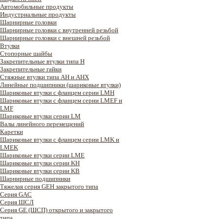
Автомобильные продукты
Индустриальные продукты
Шарнирные головки
Шарнирные головки с внутренней резьбой
Шарнирные головки с внешней резьбой
Втулки
Стопорные шайбы
Закрепительные втулки типа H
Закрепительные гайки
Стяжные втулки типа AH и AHX
Линейные подшипники (шариковые втулки)
Шариковые втулки с фланцем серии LMH
Шариковые втулки с фланцем серии LMEF и
LMF
Шариковые втулки серии LM
Валы линейного перемещений
Каретки
Шариковые втулки с фланцем серии LMK и
LMEK
Шариковые втулки серии LME
Шариковые втулки серии KH
Шариковые втулки серии KB
Шарнирные подшипники
Тяжелая серия GEH закрытого типа
Серия GAC
Cерия ШСЛ
Серия GE (ШСП) открытого и закрытого
типа