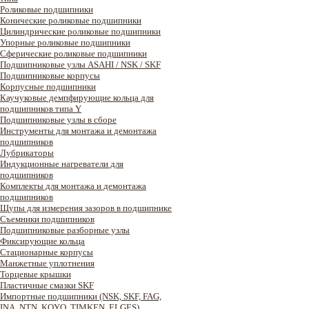
Роликовые подшипники
Конические роликовые подшипники
Цилиндрические роликовые подшипники
Упорные роликовые подшипники
Сферические роликовые подшипники
Подшипниковые узлы ASAHI / NSK / SKF
Подшипниковые корпусы
Корпусные подшипники
Каучуковые демпфирующие кольца для
подшипников типа Y
Подшипниковые узлы в сборе
Инструменты для монтажа и демонтажа
подшипников
Лубрикаторы
Индукционные нагреватели для
подшипников
Комплекты для монтажа и демонтажа
подшипников
Щупы для измерения зазоров в подшипнике
Съемники подшипников
Подшипниковые разборные узлы
Фиксирующие кольца
Стационарные корпусы
Манжетные уплотнения
Торцевые крышки
Пластичные смазки SKF
Импортные подшипники (NSK, SKF, FAG,
INA, NTN, KOYO, TIMKEN, ELGES)