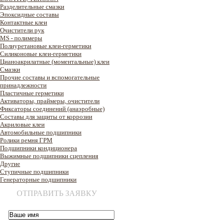
Разделительные смазки
Эпоксидные составы
Контактные клеи
Очистители рук
MS - полимеры
Полиуретановые клеи-герметики
Силиконовые клеи-герметики
Цианоакрилатные (моментальные) клеи
Смазки
Прочие составы и вспомогательные
принадлежности
Пластичные герметики
Активаторы, праймеры, очистители
Фиксаторы соединений (анаэробные)
Составы для защиты от коррозии
Акриловые клеи
Автомобильные подшипники
Ролики ремня ГРМ
Подшипники кондиционера
Выжимные подшипники сцепления
Другие
Ступичные подшипники
Генераторные подшипники
ОТПРАВИТЬ ЗАЯВКУ