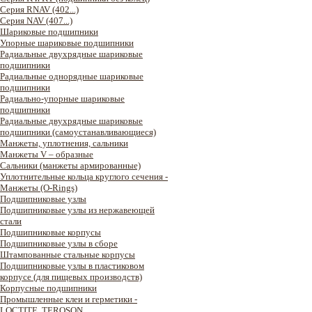
Серия RNAV (402...)
Серия NAV (407...)
Шариковые подшипники
Упорные шариковые подшипники
Радиальные двухрядные шариковые
подшипники
Радиальные однорядные шариковые
подшипники
Радиально-упорные шариковые
подшипники
Радиальные двухрядные шариковые
подшипники (самоустанавливающиеся)
Манжеты, уплотнения, сальники
Манжеты V – образные
Сальники (манжеты армированные)
Уплотнительные кольца круглого сечения -
Манжеты (O-Rings)
Подшипниковые узлы
Подшипниковые узлы из нержавеющей
стали
Подшипниковые корпусы
Подшипниковые узлы в сборе
Штампованные стальные корпусы
Подшипниковые узлы в пластиковом
корпусе (для пищевых производств)
Корпусные подшипники
Промышленные клеи и герметики -
LOCTITE, TEROSON