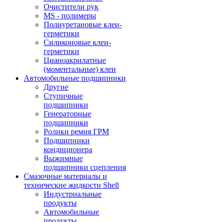
Очистители рук
MS - полимеры
Полиуретановые клеи-
герметики
Силиконовые клеи-
герметики
Цианоакрилатные
(моментальные) клеи
Автомобильные подшипники
Другие
Ступичные
подшипники
Генераторные
подшипники
Ролики ремня ГРМ
Подшипники
кондиционера
Выжимные
подшипники сцепления
Смазочные материалы и
технические жидкости Shell
Индустриальные
продукты
Автомобильные
продукты