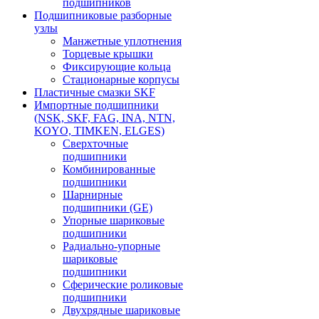
подшипников
Подшипниковые разборные
узлы
Манжетные уплотнения
Торцевые крышки
Фиксирующие кольца
Стационарные корпусы
Пластичные смазки SKF
Импортные подшипники
(NSK, SKF, FAG, INA, NTN,
KOYO, TIMKEN, ELGES)
Сверхточные
подшипники
Комбинированные
подшипники
Шарнирные
подшипники (GE)
Упорные шариковые
подшипники
Радиально-упорные
шариковые
подшипники
Сферические роликовые
подшипники
Двухрядные шариковые