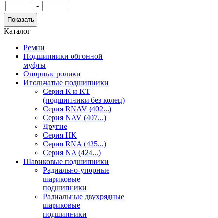
-
Каталог
Ремни
Подшипники обгонной
муфты
Опорные ролики
Игольчатые подшипники
Серия K и KT
(подшипники без колец)
Серия RNAV (402...)
Серия NAV (407...)
Другие
Серия HK
Серия RNA (425...)
Серия NA (424...)
Шариковые подшипники
Радиально-упорные
шариковые
подшипники
Радиальные двухрядные
шариковые
подшипники