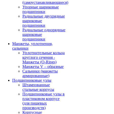
(самоустанавливающиеся)
Упорные шариковые
подшипники
Радиальные двухрядные
шариковые
подшипники
Радиальные однорядные
шариковые
подшипники
Манжеты, уплотнения,
сальники
Уплотнительные кольца
круглого сечения -
Манжеты (O-Rings)
Манжеты V – образные
Сальники (манжеты
армированные)
Подшипниковые узлы
Штампованные
стальные корпусы
Подшипниковые узлы в
пластиковом корпусе
(для пищевых
производств)
Корпусные