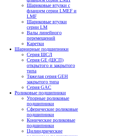
Шариковые втулки с
фланцем серии LMEF и
LMF
Шариковые втулки
серии LM
Валы линейного
перемещений
Каретки
Шарнирные подшипники
Cерия ШСЛ
Серия GE (ШСП)
открытого и закрытого
типа
Тяжелая серия GEH
закрытого типа
Серия GAC
Роликовые подшипники
Упорные роликовые
подшипники
Сферические роликовые
подшипники
Конические роликовые
подшипники
Цилиндрические