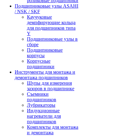
роликовые подшипники
Подшипниковые узлы ASAHI
/ NSK / SKF
Каучуковые
демпфирующие кольца
для подшипников типа
Y
Подшипниковые узлы в
сборе
Подшипниковые
корпусы
Корпусные
подшипники
Инструменты для монтажа и
демонтажа подшипников
Щупы для измерения
зазоров в подшипнике
Съемники
подшипников
Лубрикаторы
Индукционные
нагреватели для
подшипников
Комплекты для монтажа
и демонтажа