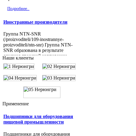
Подробнее..
Иностранные производители
Группа NTN-SNR
(/proizvoditeli/109-inostrannye-
proizvoditeli/ntn-snr) Группа NTN-
SNR образована в результате
слияния японской корпорации
Наши клиенты
NTN и...
Подробнее..
Китайские производители
ZWZ LYC HRB C U DYZV
QIANCHAO SBC NXZ MOS TMB
Применение
KRAFT KG NIS FBJ
Подшипники для оборудования
Подробнее..
пищевой промышленности
Подшипники для оборудования