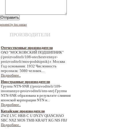
Отправить
powered by fox contact
ПРОИЗВОДИТЕЛИ
Отечественные производители
ОАО "МОСКОВСКИЙ ПОДШИПНИК"
(/proizvoditeli/108-otechestvennye-
proizvoditeli/mos-podshipnik) г. Москва
Год основания: 1932 Численность
персонала: 5080 человек....
Подробнее..
Иностранные производители
Группа NTN-SNR (/proizvoditeli/109-
inostrannye-proizvoditeli/ntn-snr) Группа
NTN-SNR образована в результате слияния
японской корпорации NTN и...
Подробнее..
Китайские производители
ZWZ LYC HRB C U DYZV QIANCHAO
SBC NXZ MOS TMB KRAFT KG NIS FBJ
Подробнее..