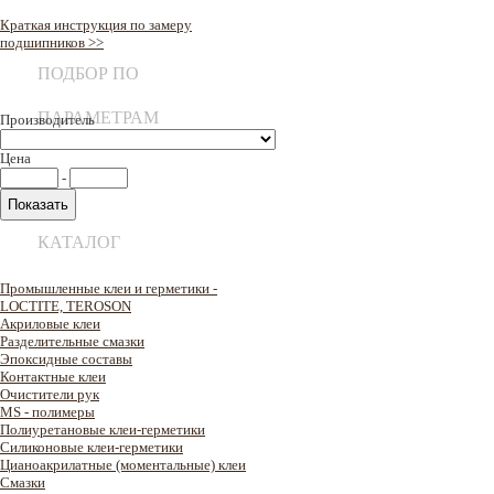
Краткая инструкция по замеру
подшипников >>
ПОДБОР ПО
ПАРАМЕТРАМ
Производитель
Цена
-
КАТАЛОГ
Промышленные клеи и герметики -
LOCTITE, TEROSON
Акриловые клеи
Разделительные смазки
Эпоксидные составы
Контактные клеи
Очистители рук
MS - полимеры
Полиуретановые клеи-герметики
Силиконовые клеи-герметики
Цианоакрилатные (моментальные) клеи
Смазки