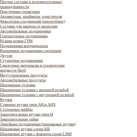
Прочие составы и вспомогательные
принадлежности
Пластичные герметики
Активаторы, праймеры, очистители
Фиксаторы соединений (анаэробные)
Составы для защиты от коррозии
Автомобильные подшипники
Генераторные подшипники
Ролики ремня ГРМ
Подшипники кондиционера
Выжимные подшипники сцепления
Другие
Ступичные подшипники
Смазочные материалы и технические
жидкости Shell
Индустриальные продукты
Автомобильные продукты
Шарнирные головки
Шарнирные головки с внешней резьбой
Шарнирные головки с внутренней резьбой
Втулки
Стяжные втулки типа AH и AHX
Стопорные шайбы
Закрепительные втулки типа H
Закрепительные гайки
Линейные подшипники (шариковые втулки)
Шариковые втулки серии KB
Шариковые втулки с фланцем серии LMH