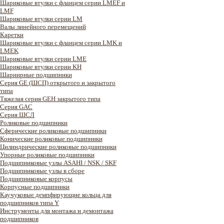
Шариковые втулки с фланцем серии LMEF и
LMF
Шариковые втулки серии LM
Валы линейного перемещений
Каретки
Шариковые втулки с фланцем серии LMK и
LMEK
Шариковые втулки серии LME
Шариковые втулки серии KH
Шарнирные подшипники
Серия GE (ШСП) открытого и закрытого
типа
Тяжелая серия GEH закрытого типа
Серия GAC
Cерия ШСЛ
Роликовые подшипники
Сферические роликовые подшипники
Конические роликовые подшипники
Цилиндрические роликовые подшипники
Упорные роликовые подшипники
Подшипниковые узлы ASAHI / NSK / SKF
Подшипниковые узлы в сборе
Подшипниковые корпусы
Корпусные подшипники
Каучуковые демпфирующие кольца для
подшипников типа Y
Инструменты для монтажа и демонтажа
подшипников