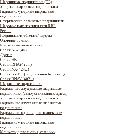
Шарнирные подшипники (GE)
Упорные шариковые подшипники
Радиально-упорные шариковые
подшипники
Сферические роликовые подшипники
Шаровые наконечники тяги RBL
Ремни
Подшипники обгонной муфты
Опорные ролики
Игольчатые подшипники
Серия NAV (407...)
Другие
Серия HK
Серия RNA (425...)
Серия NA (424...)
Серия K и KT (подшипники без колец)
Серия RNAV (402...)
Шариковые подшипники
Радиальные двухрядные шариковые
подшипники (самоустанавливающиеся)
Упорные шариковые подшипники
Радиальные двухрядные шариковые
подшипники
Радиальные однорядные шариковые
подшипники
Радиально-упорные шариковые
подшипники
Манжеты, уплотнения, сальники