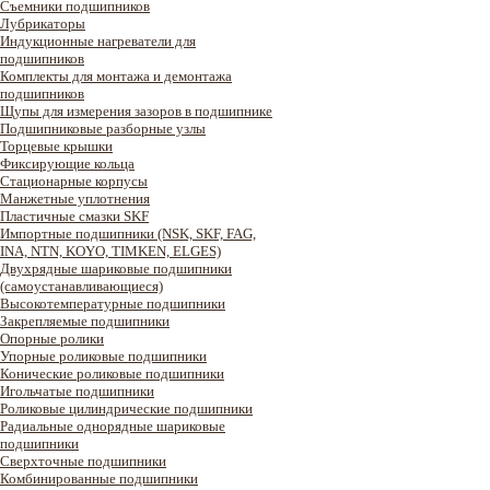
Съемники подшипников
Лубрикаторы
Индукционные нагреватели для
подшипников
Комплекты для монтажа и демонтажа
подшипников
Щупы для измерения зазоров в подшипнике
Подшипниковые разборные узлы
Торцевые крышки
Фиксирующие кольца
Стационарные корпусы
Манжетные уплотнения
Пластичные смазки SKF
Импортные подшипники (NSK, SKF, FAG,
INA, NTN, KOYO, TIMKEN, ELGES)
Двухрядные шариковые подшипники
(самоустанавливающиеся)
Высокотемпературные подшипники
Закрепляемые подшипники
Опорные ролики
Упорные роликовые подшипники
Конические роликовые подшипники
Игольчатые подшипники
Роликовые цилиндрические подшипники
Радиальные однорядные шариковые
подшипники
Сверхточные подшипники
Комбинированные подшипники