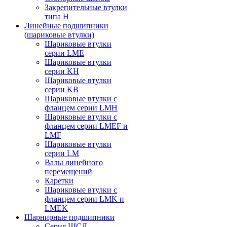
Закрепительные втулки
типа H
Линейные подшипники
(шариковые втулки)
Шариковые втулки
серии LME
Шариковые втулки
серии KH
Шариковые втулки
серии KB
Шариковые втулки с
фланцем серии LMH
Шариковые втулки с
фланцем серии LMEF и
LMF
Шариковые втулки
серии LM
Валы линейного
перемещений
Каретки
Шариковые втулки с
фланцем серии LMK и
LMEK
Шарнирные подшипники
Cерия ШСЛ