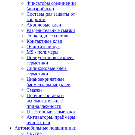
Фиксаторы соединений
(анаэробные)
Составы для защиты от
коррозии
Акриловые клеи
Разделительные смазки
Эпоксидные составы
Контактные клеи
Очистители рук
MS - полимеры
Полиуретановые клеи-
герметики
Силиконовые клеи-
герметики
Цианоакрилатные
(моментальные) клеи
Смазки
Прочие составы и
вспомогательные
принадлежности
Пластичные герметики
Активаторы, праймеры,
очистители
Автомобильные подшипники
Другие