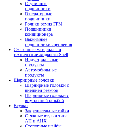
Ступичные
подшипники
Генераторные
подшипники
Ролики ремня ГРМ
Подшипники
кондиционера
Выжимные
подшипники сцепления
Смазочные материалы и
технические жидкости Shell
Индустриальные
продукты
Автомобильные
продукты
Шарнирные головки
Шарнирные головки с
внешней резьбой
Шарнирные головки с
внутренней резьбой
Втулки
Закрепительные гайки
Стяжные втулки типа
AH и AHX
Стопорные шайбы